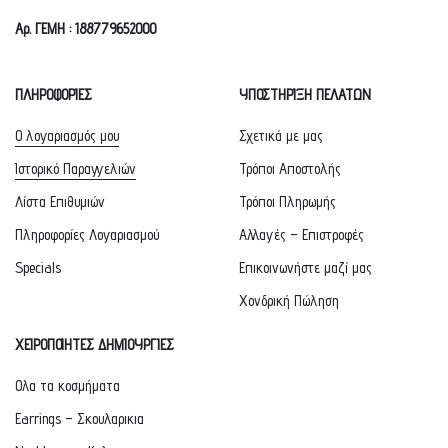
Αρ. ΓΕΜΗ : 188779652000
ΠΛΗΡΟΦΟΡΙΕΣ
ΥΠΟΣΤΗΡΙΞΗ ΠΕΛΑΤΩΝ
Ο λογαριασμός μου
Σχετικά με μας
Ιστορικό Παραγγελιών
Τρόποι Αποστολής
Λίστα Επιθυμιών
Τρόποι Πληρωμής
Πληροφορίες Λογαριασμού
Αλλαγές – Επιστροφές
Specials
Επικοινωνήστε μαζί μας
Χονδρική Πώληση
ΧΕΙΡΟΠΟΙΗΤΕΣ ΔΗΜΙΟΥΡΓΙΕΣ
Ολα τα κοσμήματα
Earrings – Σκουλαρικια