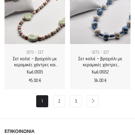
SETS - ΣΕΤ
SETS - ΣΕΤ
Σετ κολιέ – βραχιόλι με
Σετ κολιέ – βραχιόλι με
κεραμικές χάντρες και
κεραμικές χάντρες
κεραμικό σαλιγκάρι
δίχρωμο
Κωδ.:01013
Κωδ.:01032
επισμαλτωμένο
45,00
€
36,00
€
1
2
3
ΕΠΙΚΟΙΝΩΝΙΑ