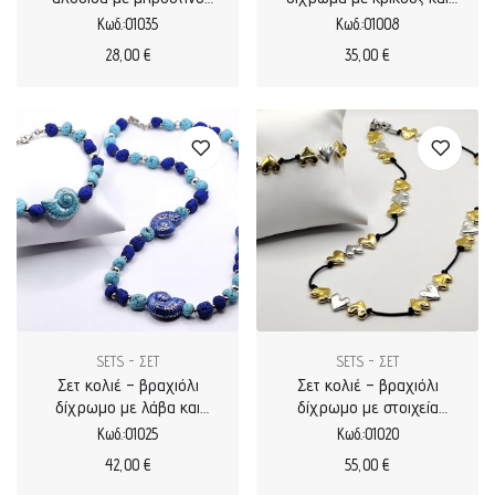
κούμπωμα
καρδιές
Κωδ.:01035
Κωδ.:01008
28,00
€
35,00
€
SETS - ΣΕΤ
SETS - ΣΕΤ
Σετ κολιέ – βραχιόλι
Σετ κολιέ – βραχιόλι
δίχρωμο με λάβα και
δίχρωμο με στοιχεία
κεραμικό σαλιγκάρι
καρδιές
Κωδ.:01025
Κωδ.:01020
42,00
€
55,00
€