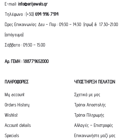
E-mail:
info@erijewels.gr
Τηλέφωνο : (+30)
694 996 7914
Ώρες Επικοινωνίας: Δευ – Παρ : 09.30 – 14.30 (πρωί) & 17.30-21.00
(απόγευμα)
Σάββατο : 09.30 – 15.00
Αρ. ΓΕΜΗ : 188779652000
ΠΛΗΡΟΦΟΡΙΕΣ
ΥΠΟΣΤΗΡΙΞΗ ΠΕΛΑΤΩΝ
My account
Σχετικά με μας
Orders History
Τρόποι Αποστολής
Wishlist
Τρόποι Πληρωμής
Account details
Αλλαγές – Επιστροφές
Specials
Επικοινωνήστε μαζί μας