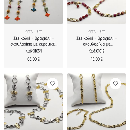
SETS - ΣΕΤ
SETS - ΣΕΤ
Σετ κολιέ – βραχιόλι –
Σετ κολιέ – βραχιόλι –
σκουλαρίκια με κεραμικές
σκουλαρίκια με
χάντρες και στοιχεία με
κρυστάλλους και
Κωδ.:01034
Κωδ.:01012
σμάλτο
επιχρυσωμένα στοιχεία
68,00
€
45,00
€