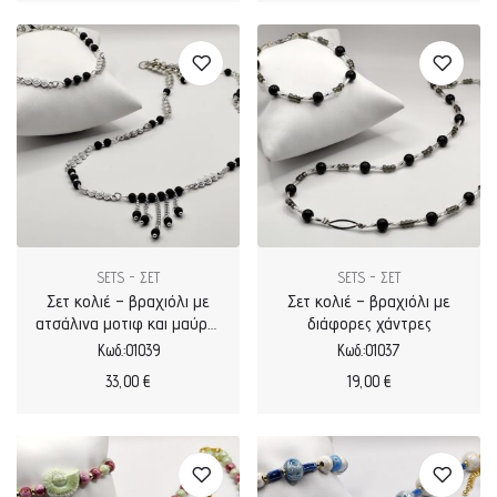
SETS - ΣΕΤ
SETS - ΣΕΤ
Σετ κολιέ – βραχιόλι με
Σετ κολιέ – βραχιόλι με
ατσάλινα μοτιφ και μαύρες
διάφορες χάντρες
χάντρες
Κωδ.:01039
Κωδ.:01037
33,00
€
19,00
€