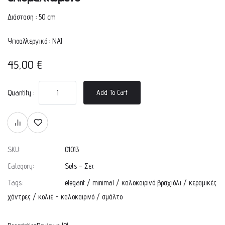
Διάσταση : 50 cm
Υποαλλεργικό : ΝΑΙ
45,00
€
Quantity :
Add To Cart
SKU:
01013
Category:
Sets - Σετ
Tags:
elegant
/
minimal
/
καλοκαιρινό βραχιόλι
/
κεραμικές
χάντρες
/
κολιέ - καλοκαιρινό
/
σμάλτο