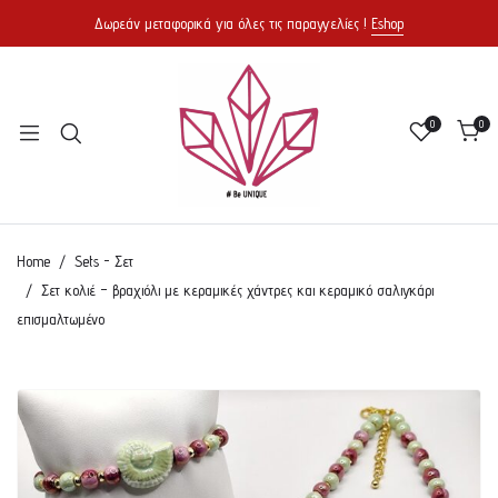
Δωρεάν μεταφορικά για όλες τις παραγγελίες !
Eshop
0
0
Home
Sets - Σετ
Σετ κολιέ – βραχιόλι με κεραμικές χάντρες και κεραμικό σαλιγκάρι
επισμαλτωμένο