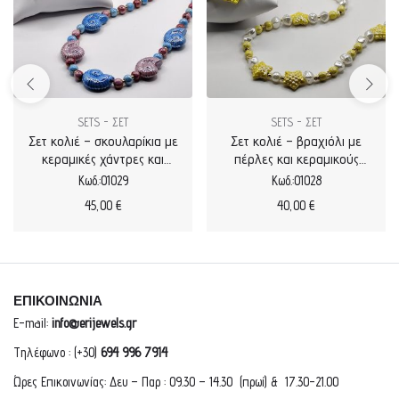
SETS - ΣΕΤ
SETS - ΣΕΤ
Σετ κολιέ – σκουλαρίκια με
Σετ κολιέ – βραχιόλι με
κεραμικές χάντρες και
πέρλες και κεραμικούς
σαλιγκάρια
αστερίες
Κωδ.:01029
Κωδ.:01028
45,00
€
40,00
€
ΕΠΙΚΟΙΝΩΝΙΑ
E-mail:
info@erijewels.gr
Τηλέφωνο : (+30)
694 996 7914
Ώρες Επικοινωνίας: Δευ – Παρ : 09.30 – 14.30 (πρωί) & 17.30-21.00