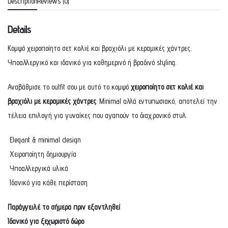
Description
Reviews (0)
Details
Κομψό χειροποίητο σετ κολιέ και βραχιόλι με κεραμικές χάντρες.
Υποαλλεργικό και ιδανικό για καθημερινό ή βραδινό styling.
Αναβάθμισε το outfit σου με αυτό το κομψό
χειροποίητο σετ κολιέ και
βραχιόλι με κεραμικές χάντρες
. Minimal αλλά εντυπωσιακό, αποτελεί την
τέλεια επιλογή για γυναίκες που αγαπούν το διαχρονικό στυλ.
Elegant & minimal design
Χειροποίητη δημιουργία
Υποαλλεργικά υλικά
Ιδανικό για κάθε περίσταση
Παράγγειλέ το σήμερα πριν εξαντληθεί
Ιδανικό για ξεχωριστό δώρο