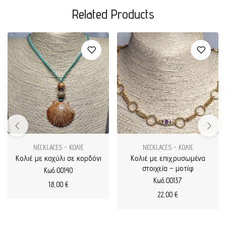
Related Products
NECKLACES - ΚΟΛΙΕ
NECKLACES - ΚΟΛΙΕ
Κολιέ με κοχύλι σε κορδόνι
Κολιέ με επιχρυσωμένα
στοιχεία – μοτίφ
Κωδ.:00140
Κωδ.:00137
18,00
€
22,00
€