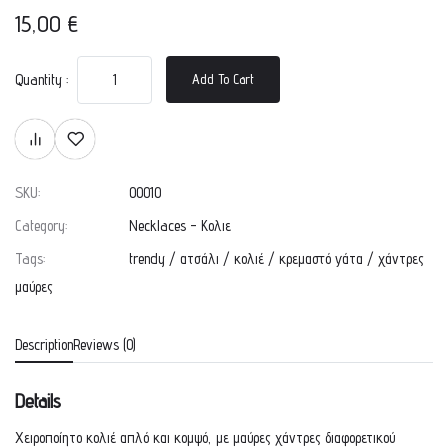
15,00
€
Quantity :
Add To Cart
SKU:
00010
Category:
Necklaces - Κολιε
Tags:
trendy
/
ατσάλι
/
κολιέ
/
κρεμαστό γάτα
/
χάντρες
μαύρες
Description
Reviews (0)
Details
Χειροποίητο κολιέ απλό και κομψό, με μαύρες χάντρες διαφορετικού