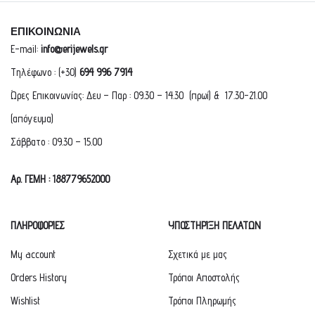
ΕΠΙΚΟΙΝΩΝΙΑ
E-mail:
info@erijewels.gr
Τηλέφωνο : (+30)
694 996 7914
Ώρες Επικοινωνίας: Δευ – Παρ : 09.30 – 14.30 (πρωί) & 17.30-21.00
(απόγευμα)
Σάββατο : 09.30 – 15.00
Αρ. ΓΕΜΗ : 188779652000
ΠΛΗΡΟΦΟΡΙΕΣ
ΥΠΟΣΤΗΡΙΞΗ ΠΕΛΑΤΩΝ
My account
Σχετικά με μας
Orders History
Τρόποι Αποστολής
Wishlist
Τρόποι Πληρωμής