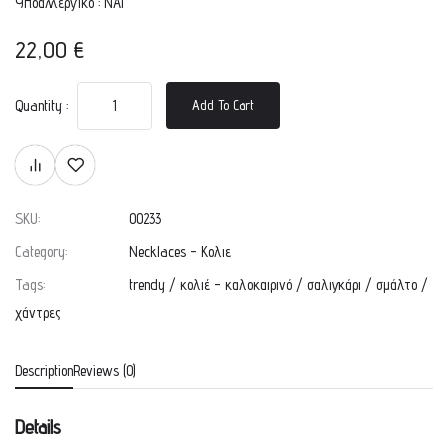
Υποαλλεργικό : ΝΑΙ
22,00
€
Quantity :
Add To Cart
SKU:
00233
Category:
Necklaces - Κολιε
Tags:
trendy
/
κολιέ - καλοκαιρινό
/
σαλιγκάρι
/
σμάλτο
/
χάντρες
Description
Reviews (0)
Details