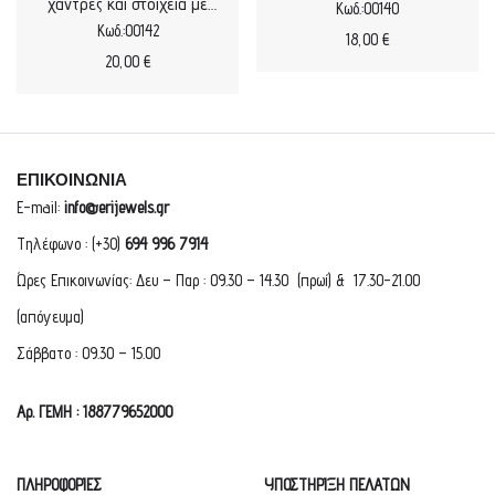
χάντρες και στοιχεία με
Κωδ.:00140
σμάλτο
Κωδ.:00142
18,00
€
20,00
€
ΕΠΙΚΟΙΝΩΝΙΑ
E-mail:
info@erijewels.gr
Τηλέφωνο : (+30)
694 996 7914
Ώρες Επικοινωνίας: Δευ – Παρ : 09.30 – 14.30 (πρωί) & 17.30-21.00
(απόγευμα)
Σάββατο : 09.30 – 15.00
Αρ. ΓΕΜΗ : 188779652000
ΠΛΗΡΟΦΟΡΙΕΣ
ΥΠΟΣΤΗΡΙΞΗ ΠΕΛΑΤΩΝ