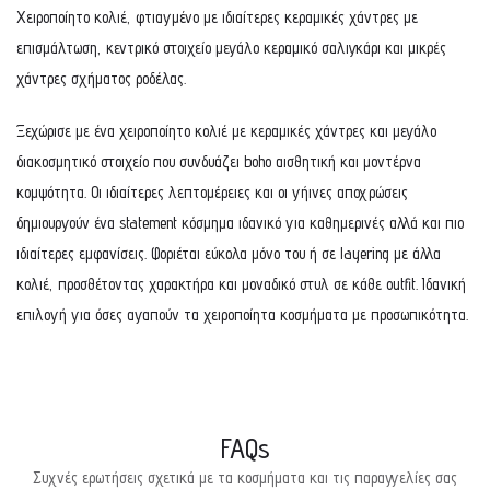
Χειροποίητο κολιέ, φτιαγμένο με ιδιαίτερες κεραμικές χάντρες με
επισμάλτωση, κεντρικό στοιχείο μεγάλο κεραμικό σαλιγκάρι και μικρές
χάντρες σχήματος ροδέλας.
Ξεχώρισε με ένα χειροποίητο κολιέ με κεραμικές χάντρες και μεγάλο
διακοσμητικό στοιχείο που συνδυάζει boho αισθητική και μοντέρνα
κομψότητα. Οι ιδιαίτερες λεπτομέρειες και οι γήινες αποχρώσεις
δημιουργούν ένα statement κόσμημα ιδανικό για καθημερινές αλλά και πιο
ιδιαίτερες εμφανίσεις. Φοριέται εύκολα μόνο του ή σε layering με άλλα
κολιέ, προσθέτοντας χαρακτήρα και μοναδικό στυλ σε κάθε outfit. Ιδανική
επιλογή για όσες αγαπούν τα χειροποίητα κοσμήματα με προσωπικότητα.
FAQs
Συχνές ερωτήσεις σχετικά με τα κοσμήματα και τις παραγγελίες σας