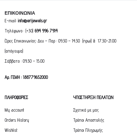
ΕΠΙΚΟΙΝΩΝΙΑ
E-mail:
info@erijewels.gr
Τηλέφωνο : (+30)
694 996 7914
Ώρες Επικοινωνίας: Δευ – Παρ : 09.30 – 14.30 (πρωί) & 17.30-21.00
(απόγευμα)
Σάββατο : 09.30 – 15.00
Αρ. ΓΕΜΗ : 188779652000
ΠΛΗΡΟΦΟΡΙΕΣ
ΥΠΟΣΤΗΡΙΞΗ ΠΕΛΑΤΩΝ
My account
Σχετικά με μας
Orders History
Τρόποι Αποστολής
Wishlist
Τρόποι Πληρωμής