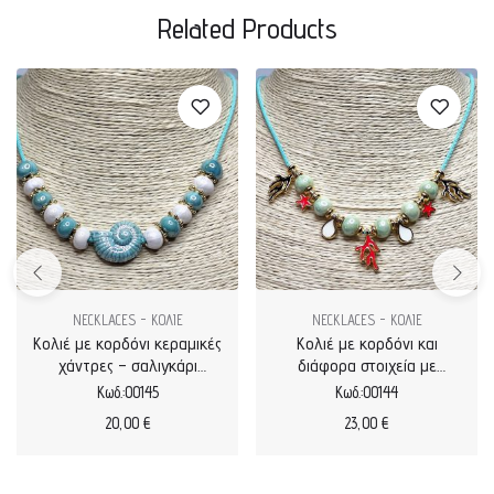
Related Products
NECKLACES - ΚΟΛΙΕ
NECKLACES - ΚΟΛΙΕ
Κολιέ με κορδόνι κεραμικές
Κολιέ με κορδόνι και
χάντρες – σαλιγκάρι
διάφορα στοιχεία με
μεγάλο
σμάλτο
Κωδ.:00145
Κωδ.:00144
20,00
€
23,00
€