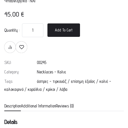
Υποαλλεργικό : ΝΑΙ
45,00
€
Quantity :
Add To Cart
SKU:
00245
Category:
Necklaces - Κολιε
Tags:
άσπρες - τιρκουάζ
/
επίσημη έξοδος
/
κολιέ -
καλοκαιρινό
/
κοράλλια
/
κρίκοι
/
λάβα
Description
Additional Information
Reviews (0)
Details