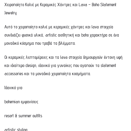
Χειροποίητο Κολιέ με Κεραμικές Χάντρες και Lava – Boho Statement
Jewelry
Αυτό το χειροποίητο κολιέ με κεραμικές χάντρες και lava στοιχεία
συνδυάζει φυσικά υλικά, artistic αισθητική και boho χαρακτήρα σε ένα
μοναδικό κόσμημα που τραβά τα βλέμματα.
Οι κεραμικές λεπτομέρειες και τα lava στοιχεία δημιουργούν έντονη υφή
και ιδιαίτερο design, ιδανικό για γυναίκες που αγαπούν τα statement
accessories και τα μοναδικά χειροποίητα κοσμήματα.
Ιδανικό για:
bohemian εμφανίσεις
resort & summer outfits
artistic styling