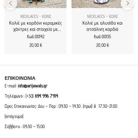
NECKLACES - ΚΟΛΙΕ
NECKLACES - ΚΟΛΙΕ
Κολιέ με κορδόνι κεραμικές
Κολιέ με αλυσίδα και
χάντρες και στοιχεία με
ατσάλινη καρδιά
σμάλτο
Κωδ.:00142
Κωδ.:00135
20,00
€
20,00
€
ΕΠΙΚΟΙΝΩΝΙΑ
E-mail:
info@erijewels.gr
Τηλέφωνο : (+30)
694 996 7914
Ώρες Επικοινωνίας: Δευ – Παρ : 09.30 – 14.30 (πρωί) & 17.30-21.00
(απόγευμα)
Σάββατο : 09.30 – 15.00