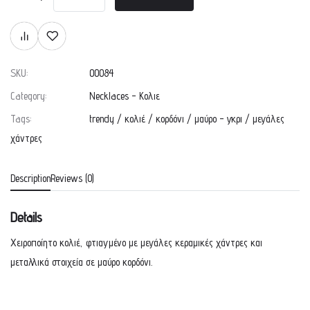
SKU:
00084
Category:
Necklaces - Κολιε
Tags:
trendy
/
κολιέ
/
κορδόνι
/
μαύρο - γκρι
/
μεγάλες
χάντρες
Description
Reviews (0)
Details
Χειροποίητο κολιέ, φτιαγμένο με μεγάλες κεραμικές χάντρες και
μεταλλικά στοιχεία σε μαύρο κορδόνι.