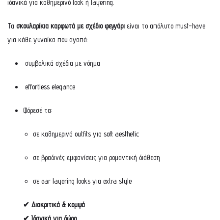
ιδανικά για καθημερινό look ή layering.
Τα
σκουλαρίκια καρφωτά με σχέδιο φεγγάρι
είναι το απόλυτο must-have
για κάθε γυναίκα που αγαπά:
συμβολικά σχέδια με νόημα
effortless elegance
Φόρεσέ τα:
σε καθημερινά outfits για soft aesthetic
σε βραδινές εμφανίσεις για ρομαντική διάθεση
σε ear layering looks για extra style
✔ Διακριτικά & κομψά
✔ Ιδανικά για δώρο