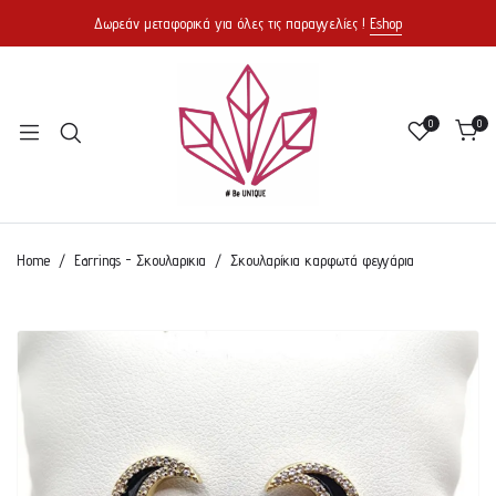
Δωρεάν μεταφορικά για όλες τις παραγγελίες !
Eshop
0
0
Home
Earrings - Σκουλαρικια
Σκουλαρίκια καρφωτά φεγγάρια