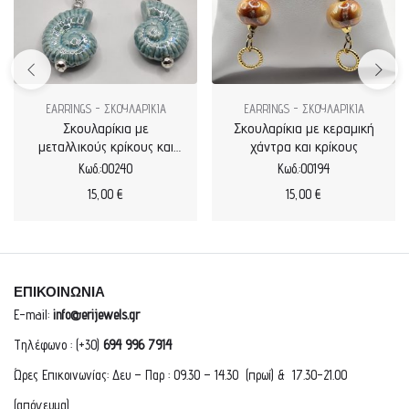
EARRINGS - ΣΚΟΥΛΑΡΙΚΙΑ
EARRINGS - ΣΚΟΥΛΑΡΙΚΙΑ
Σκουλαρίκια με
Σκουλαρίκια με κεραμική
μεταλλικούς κρίκους και
χάντρα και κρίκους
κεραμικά σαλιγκάρια
Κωδ.:00240
Κωδ.:00194
15,00
€
15,00
€
ΕΠΙΚΟΙΝΩΝΙΑ
E-mail:
info@erijewels.gr
Τηλέφωνο : (+30)
694 996 7914
Ώρες Επικοινωνίας: Δευ – Παρ : 09.30 – 14.30 (πρωί) & 17.30-21.00
(απόγευμα)