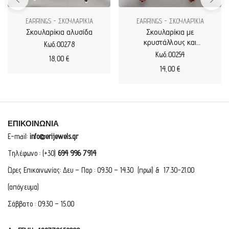
EARRINGS - ΣΚΟΥΛΑΡΙΚΙΑ
EARRINGS - ΣΚΟΥΛΑΡΙΚΙΑ
Σκουλαρίκια αλυσίδα
Σκουλαρίκια με
κρυστάλλους και
Κωδ.:00278
επιχρυσωμένα στοιχεία
Κωδ.:00254
18,00
€
14,00
€
ΕΠΙΚΟΙΝΩΝΙΑ
E-mail:
info@erijewels.gr
Τηλέφωνο : (+30)
694 996 7914
Ώρες Επικοινωνίας: Δευ – Παρ : 09.30 – 14.30 (πρωί) & 17.30-21.00
(απόγευμα)
Σάββατο : 09.30 – 15.00