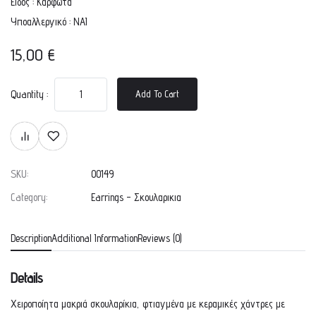
Είδος : Καρφωτά
Υποαλλεργικό : ΝΑΙ
15,00
€
Quantity :
Add To Cart
SKU:
00149
Category:
Earrings - Σκουλαρικια
Description
Additional Information
Reviews (0)
Details
Χειροποίητα μακριά σκουλαρίκια, φτιαγμένα με κεραμικές χάντρες με