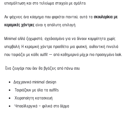
επισμάλτωση και στο τελείωμα στοιχείο με σμάλτο.
Αν ψάχνεις ένα κόσμημα που φοριέται παντού, αυτά τα
σκουλαρίκια με
κεραμικές χάντρες
είναι η απόλυτη επιλογή.
Minimal αλλά ξεχωριστά, σχεδιασμένα για να δίνουν κομψότητα χωρίς
υπερβολή. Η κεραμική χάντρα προσθέτει μια φυσική, αυθεντική πινελιά
που ταιριάζει με κάθε outfit — από καθημερινό μέχρι πιο προσεγμένο look.
Ένα ζευγάρι που δεν θα βγάζεις από πάνω σου.
Διαχρονικό minimal design
Ταιριάζουν με όλα τα outfits
Χειροποίητη κατασκευή
Υποαλλεργικά – φιλικά στο δέρμα