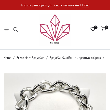
Δωρεάν μεταφορικά για όλες τις παραγγελίες !
Eshop
0
0
Home
Bracelets - Βραχιολια
Βραχιόλι αλυσίδα με μπροστινό κούμπωμα