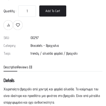
Quantity :
Add To Cart
SKU:
00297
Category:
Bracelets - Βραχιολια
Tags:
trendy
/
αλυσίδα φαρδιά
/
βραχιόλι
Description
Reviews (0)
Details
Χειροποίητο βραχιόλι από χοντρή και φαρδιά αλυσίδα. Το κούμπωμα του
είναι ιδιαίτερο και προσθέτει μια φινέτσα στο βραχιόλι. Είναι από μέταλλο
επαργυρωμένο και εχει ανθεκτικότητα.