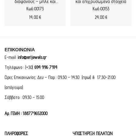
διαφανούς – μπλε και
και επιχρυσωμένα στοιχεία
καρδιές
Κωδ.:00173
Κωδ.:00153
14,00
€
24,00
€
ΕΠΙΚΟΙΝΩΝΙΑ
E-mail:
info@erijewels.gr
Τηλέφωνο : (+30)
694 996 7914
Ώρες Επικοινωνίας: Δευ – Παρ : 09.30 – 14.30 (πρωί) & 17.30-21.00
(απόγευμα)
Σάββατο : 09.30 – 15.00
Αρ. ΓΕΜΗ : 188779652000
ΠΛΗΡΟΦΟΡΙΕΣ
ΥΠΟΣΤΗΡΙΞΗ ΠΕΛΑΤΩΝ