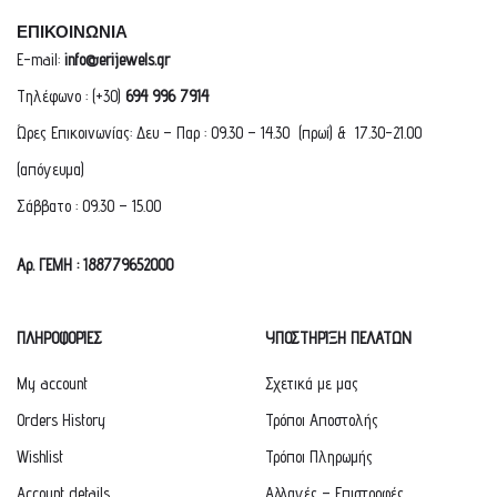
ΕΠΙΚΟΙΝΩΝΙΑ
E-mail:
info@erijewels.gr
Τηλέφωνο : (+30)
694 996 7914
Ώρες Επικοινωνίας: Δευ – Παρ : 09.30 – 14.30 (πρωί) & 17.30-21.00
(απόγευμα)
Σάββατο : 09.30 – 15.00
Αρ. ΓΕΜΗ : 188779652000
ΠΛΗΡΟΦΟΡΙΕΣ
ΥΠΟΣΤΗΡΙΞΗ ΠΕΛΑΤΩΝ
My account
Σχετικά με μας
Orders History
Τρόποι Αποστολής
Wishlist
Τρόποι Πληρωμής
Account details
Αλλαγές – Επιστροφές