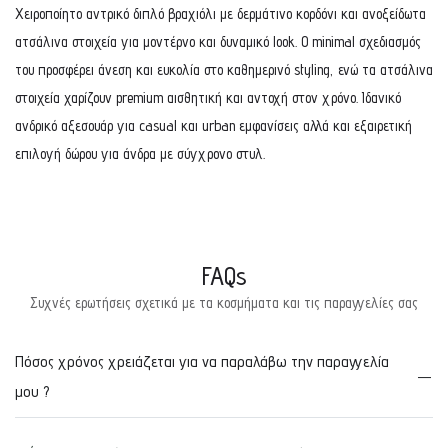
Χειροποίητο αντρικό διπλό βραχιόλι με δερμάτινο κορδόνι και ανοξείδωτα
ατσάλινα στοιχεία για μοντέρνο και δυναμικό look. Ο minimal σχεδιασμός
του προσφέρει άνεση και ευκολία στο καθημερινό styling, ενώ τα ατσάλινα
στοιχεία χαρίζουν premium αισθητική και αντοχή στον χρόνο. Ιδανικό
ανδρικό αξεσουάρ για casual και urban εμφανίσεις αλλά και εξαιρετική
επιλογή δώρου για άνδρα με σύγχρονο στυλ.
FAQs
Συχνές ερωτήσεις σχετικά με τα κοσμήματα και τις παραγγελίες σας
Πόσος χρόνος χρειάζεται για να παραλάβω την παραγγελία
μου ?