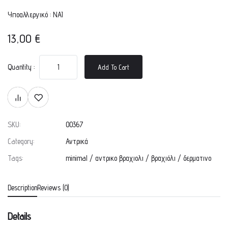
Υποαλλεργικό : ΝΑΙ
13,00
€
Quantity :
Add To Cart
SKU:
00367
Category:
Αντρικά
Tags:
minimal
/
αντρικο βραχιολι
/
βραχιόλι
/
δερματινο
Description
Reviews (0)
Details