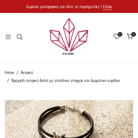
Δωρεάν μεταφορικά για όλες τις παραγγελίες !
Eshop
0
0
Home
Αντρικά
Βραχιόλι αντρικό διπλό με ατσάλινα στοιχεία και δερμάτινο κορδόνι