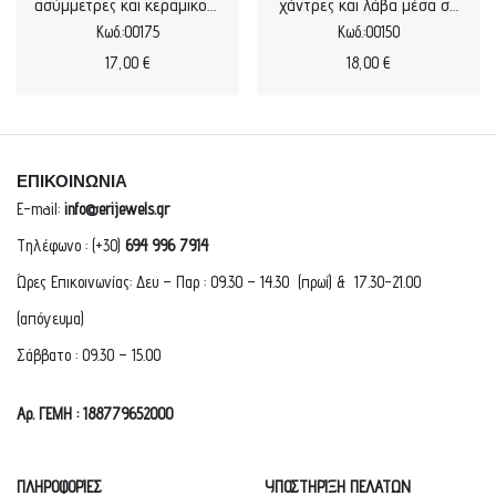
ασύμμετρες και κεραμικούς
χάντρες και λάβα μέσα σε
αστερίες
επιχρυσωμένους κρίκους
Κωδ.:00175
Κωδ.:00150
17,00
€
18,00
€
ΕΠΙΚΟΙΝΩΝΙΑ
E-mail:
info@erijewels.gr
Τηλέφωνο : (+30)
694 996 7914
Ώρες Επικοινωνίας: Δευ – Παρ : 09.30 – 14.30 (πρωί) & 17.30-21.00
(απόγευμα)
Σάββατο : 09.30 – 15.00
Αρ. ΓΕΜΗ : 188779652000
ΠΛΗΡΟΦΟΡΙΕΣ
ΥΠΟΣΤΗΡΙΞΗ ΠΕΛΑΤΩΝ