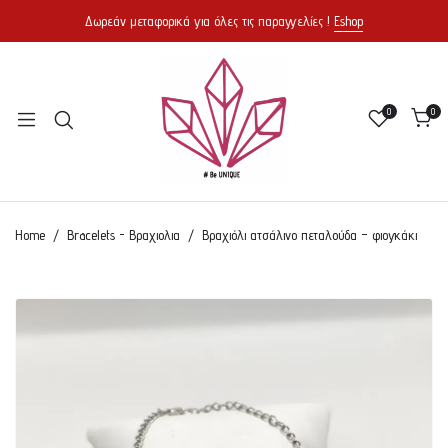
Δωρεάν μεταφορικά για όλες τις παραγγελίες !
Eshop
0
0
Home
Bracelets - Βραχιολια
Βραχιόλι ατσάλινο πεταλούδα – φιογκάκι