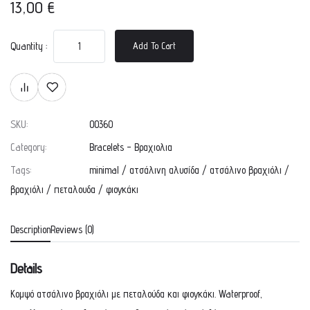
13,00
€
Quantity :
Add To Cart
SKU:
00360
Category:
Bracelets - Βραχιολια
Tags:
minimal
/
ατσάλινη αλυσίδα
/
ατσάλινο βραχιόλι
/
βραχιόλι
/
πεταλουδα
/
φιογκάκι
Description
Reviews (0)
Details
Κομψό ατσάλινο βραχιόλι με πεταλούδα και φιογκάκι. Waterproof,