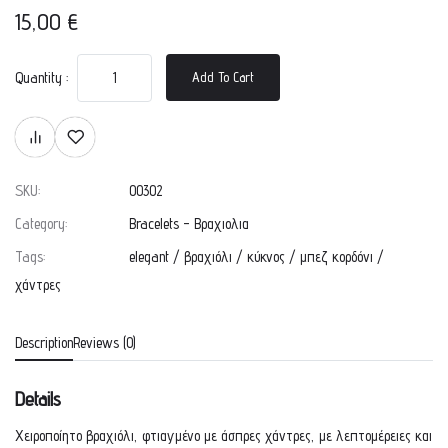
15,00
€
Quantity :
Add To Cart
SKU:
00302
Category:
Bracelets - Βραχιολια
Tags:
elegant
/
βραχιόλι
/
κύκνος
/
μπεζ κορδόνι
/
χάντρες
Description
Reviews (0)
Details
Χειροποίητο βραχιόλι, φτιαγμένο με άσπρες χάντρες, με λεπτομέρειες και