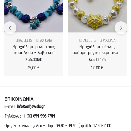
BRACELETS - ΒΡΑΧΙΟΛΙΑ
BRACELETS - ΒΡΑΧΙΟΛΙΑ
Βραχιόλι με μπλε τσιπς
Βραχιόλι με πέρλες
κοραλλιού – λάβα και
ασύμμετρες και κεραμικούς
μεταλλικά στοιχεία
αστερίες
Κωδ.:00180
Κωδ.:00175
15,00
€
17,00
€
ΕΠΙΚΟΙΝΩΝΙΑ
E-mail:
info@erijewels.gr
Τηλέφωνο : (+30)
694 996 7914
Ώρες Επικοινωνίας: Δευ – Παρ : 09.30 – 14.30 (πρωί) & 17.30-21.00