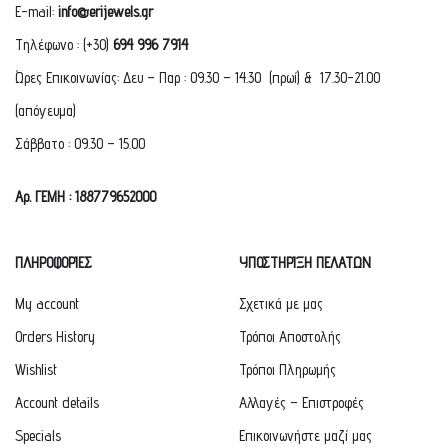
E-mail:
info@erijewels.gr
Τηλέφωνο : (+30)
694 996 7914
Ώρες Επικοινωνίας: Δευ – Παρ : 09.30 – 14.30 (πρωί) & 17.30-21.00
(απόγευμα)
Σάββατο : 09.30 – 15.00
Αρ. ΓΕΜΗ : 188779652000
ΠΛΗΡΟΦΟΡΙΕΣ
ΥΠΟΣΤΗΡΙΞΗ ΠΕΛΑΤΩΝ
My account
Σχετικά με μας
Orders History
Τρόποι Αποστολής
Wishlist
Τρόποι Πληρωμής
Account details
Αλλαγές – Επιστροφές
Specials
Επικοινωνήστε μαζί μας