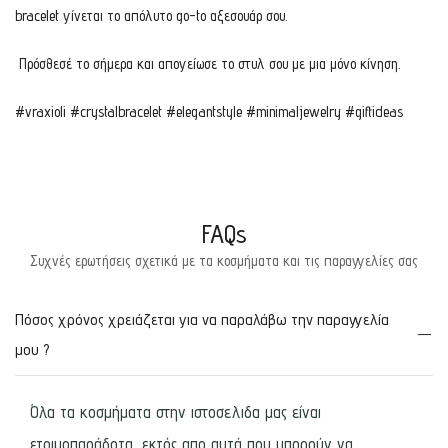
bracelet γίνεται το απόλυτο go-to αξεσουάρ σου.
Πρόσθεσέ το σήμερα και απογείωσε το στυλ σου με μια μόνο κίνηση.
#vraxioli #crystalbracelet #elegantstyle #minimaljewelry #giftideas
FAQs
Συχνές ερωτήσεις σχετικά με τα κοσμήματα και τις παραγγελίες σας
Πόσος χρόνος χρειάζεται για να παραλάβω την παραγγελία
μου ?
Όλα τα κοσμήματα στην ιστοσελιδα μας είναι
ετοιμοπαράδοτα, εκτός απο αυτά που μπορούν να