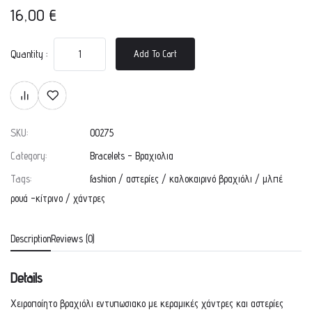
16,00
€
Quantity :
Add To Cart
SKU:
00275
Category:
Bracelets - Βραχιολια
Tags:
fashion
/
αστερίες
/
καλοκαιρινό βραχιόλι
/
μλπέ
ρουά -κίτρινο
/
χάντρες
Description
Reviews (0)
Details
Χειροποίητο βραχιόλι εντυπωσιακο με κεραμικές χάντρες και αστερίες