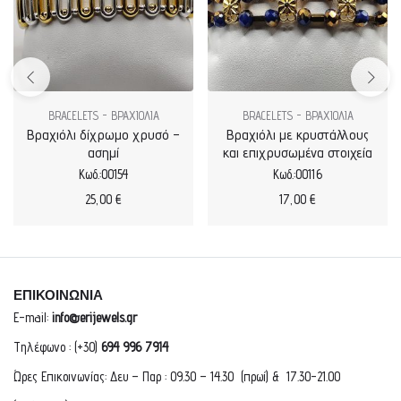
BRACELETS - ΒΡΑΧΙΟΛΙΑ
BRACELETS - ΒΡΑΧΙΟΛΙΑ
Βραχιόλι δίχρωμο χρυσό –
Βραχιόλι με κρυστάλλους
ασημί
και επιχρυσωμένα στοιχεία
Κωδ.:00154
Κωδ.:00116
25,00
€
17,00
€
ΕΠΙΚΟΙΝΩΝΙΑ
E-mail:
info@erijewels.gr
Τηλέφωνο : (+30)
694 996 7914
Ώρες Επικοινωνίας: Δευ – Παρ : 09.30 – 14.30 (πρωί) & 17.30-21.00