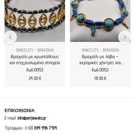
BRACELETS - ΒΡΑΧΙΟΛΙΑ
BRACELETS - ΒΡΑΧΙΟΛΙΑ
Βραχιόλι με κρυστάλλους
Βραχιόλι με λάβα –
και επιχρυσωμένα στοιχεία
κεραμικές χάντρες και
διάφορα στοιχεία μικρά με
Κωδ.:00153
Κωδ.:00152
σμάλτο
24,00
€
18,00
€
ΕΠΙΚΟΙΝΩΝΙΑ
E-mail:
info@erijewels.gr
Τηλέφωνο : (+30)
694 996 7914