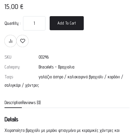
15,00
€
Quantity :
Add To Cart
SKU:
00246
Category:
Bracelets - Βραχιολια
Tags:
γαλάζιο άσπρο
/
καλοκαιρινό βραχιόλι
/
κορδόνι
/
σαλιγκάρι
/
χάντρες
Description
Reviews (0)
Details
Χειροποίητο βραχιόλι με μεράκι φτιαγμένο με κεραμικές χάντρες και