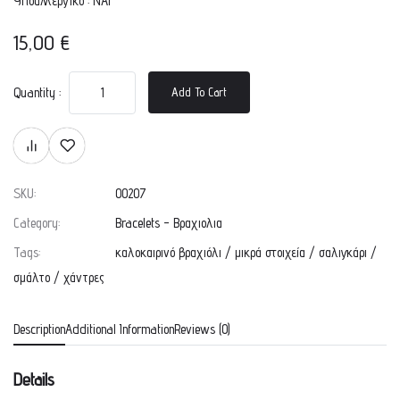
Υποαλλεργικό : ΝΑΙ
15,00
€
Quantity :
Add To Cart
SKU:
00207
Category:
Bracelets - Βραχιολια
Tags:
καλοκαιρινό βραχιόλι
/
μικρά στοιχεία
/
σαλιγκάρι
/
σμάλτο
/
χάντρες
Description
Additional Information
Reviews (0)
Details