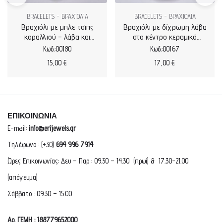
BRACELETS - ΒΡΑΧΙΟΛΙΑ
BRACELETS - ΒΡΑΧΙΟΛΙΑ
Βραχιόλι με μπλε τσιπς
Βραχιόλι με δίχρωμη λάβα
κοραλλιού – λάβα και
στο κέντρο κεραμικό
μεταλλικά στοιχεία
σαλιγκάρι
Κωδ.:00180
Κωδ.:00167
15,00
€
17,00
€
ΕΠΙΚΟΙΝΩΝΙΑ
E-mail:
info@erijewels.gr
Τηλέφωνο : (+30)
694 996 7914
Ώρες Επικοινωνίας: Δευ – Παρ : 09.30 – 14.30 (πρωί) & 17.30-21.00
(απόγευμα)
Σάββατο : 09.30 – 15.00
Αρ. ΓΕΜΗ : 188779652000