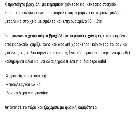
Χειροποίητο βραχιόλι με κεραμικές χάντρες και κεντρικο στοιχείο
κεραμικό σαλιγκάρι ολα με επισμάλτωση.περαμενα σε κορδόνι μαζι με
μεταλλικά στοιχεία με σμάλτο και επιχρυσωμένα 18 – 24κ
Ένα μοναδικό
χειροποίητο βραχιόλι με κεραμικές χάντρες
εμπνευσμένο
από καλοκαίρι χαρίζει boho και elegant χαρακτήρα, κάνοντάς το ιδανικό
για όλες τις καλοκαιρινές εμφανίσεις Ένα κόσμημα που μπορεί να φορεθεί
καθημερινά αλλά και να ολοκληρώσει ένα πιο ιδιαίτερο outfit.
Χειροποίητη κατασκευή
Υποαλλεργικά υλικά
Ιδανικό δώρο για γυναίκα
Απόκτησέ το τώρα και ξεχώρισε με φυσική κομψότητα.