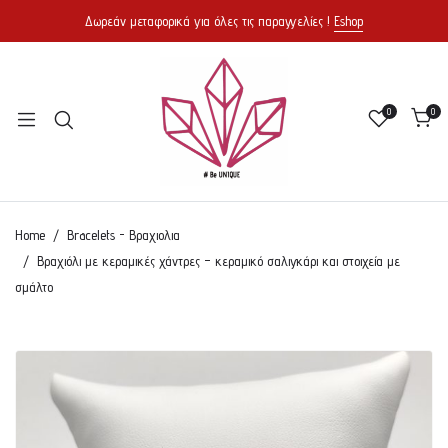
Δωρεάν μεταφορικά για όλες τις παραγγελίες !
Eshop
0
0
Home
Bracelets - Βραχιολια
Βραχιόλι με κεραμικές χάντρες – κεραμικό σαλιγκάρι και στοιχεία με
σμάλτο