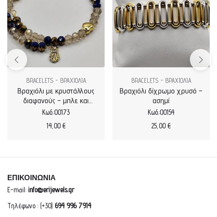
BRACELETS - ΒΡΑΧΙΟΛΙΑ
BRACELETS - ΒΡΑΧΙΟΛΙΑ
Βραχιόλι με κρυστάλλους
Βραχιόλι δίχρωμο χρυσό –
διαφανούς – μπλε και
ασημί
καρδιές
Κωδ.:00173
Κωδ.:00154
14,00
€
25,00
€
ΕΠΙΚΟΙΝΩΝΙΑ
E-mail:
info@erijewels.gr
Τηλέφωνο : (+30)
694 996 7914