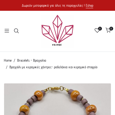
Δωρεάν μεταφορικά για όλες τις παραγγελίες !
Eshop
0
0
Home
Bracelets - Βραχιολια
Βραχιόλι με κεραμικές χάντρες- ροδελάκια και κεραμικό στοιχείο