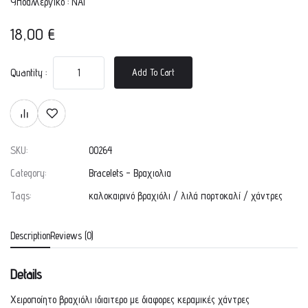
Υποαλλεργικό : ΝΑΙ
18,00
€
Quantity :
Add To Cart
SKU:
00264
Category:
Bracelets - Βραχιολια
Tags:
καλοκαιρινό βραχιόλι
/
λιλά πορτοκαλί
/
χάντρες
Description
Reviews (0)
Details
Χειροποίητο βραχιόλι ιδιαιτερο με διαφορες κεραμικές χάντρες