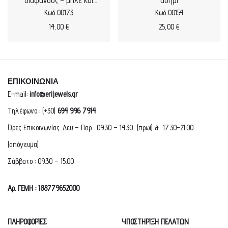
διαφανούς – μπλε και
ασημί
καρδιές
Κωδ.:00173
Κωδ.:00154
14,00
€
25,00
€
ΕΠΙΚΟΙΝΩΝΙΑ
E-mail:
info@erijewels.gr
Τηλέφωνο : (+30)
694 996 7914
Ώρες Επικοινωνίας: Δευ – Παρ : 09.30 – 14.30 (πρωί) & 17.30-21.00
(απόγευμα)
Σάββατο : 09.30 – 15.00
Αρ. ΓΕΜΗ : 188779652000
ΠΛΗΡΟΦΟΡΙΕΣ
ΥΠΟΣΤΗΡΙΞΗ ΠΕΛΑΤΩΝ