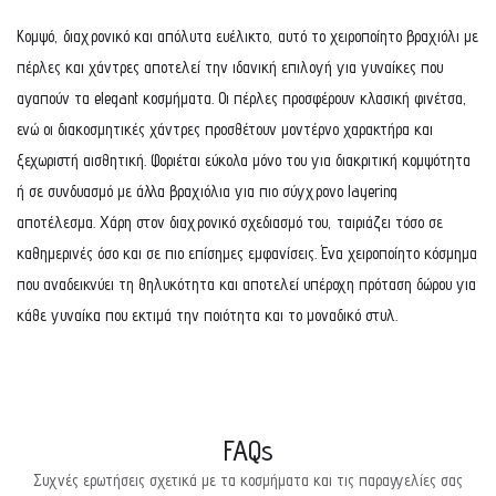
Κομψό, διαχρονικό και απόλυτα ευέλικτο, αυτό το χειροποίητο βραχιόλι με
πέρλες και χάντρες αποτελεί την ιδανική επιλογή για γυναίκες που
αγαπούν τα elegant κοσμήματα. Οι πέρλες προσφέρουν κλασική φινέτσα,
ενώ οι διακοσμητικές χάντρες προσθέτουν μοντέρνο χαρακτήρα και
ξεχωριστή αισθητική. Φοριέται εύκολα μόνο του για διακριτική κομψότητα
ή σε συνδυασμό με άλλα βραχιόλια για πιο σύγχρονο layering
αποτέλεσμα. Χάρη στον διαχρονικό σχεδιασμό του, ταιριάζει τόσο σε
καθημερινές όσο και σε πιο επίσημες εμφανίσεις. Ένα χειροποίητο κόσμημα
που αναδεικνύει τη θηλυκότητα και αποτελεί υπέροχη πρόταση δώρου για
κάθε γυναίκα που εκτιμά την ποιότητα και το μοναδικό στυλ.
FAQs
Συχνές ερωτήσεις σχετικά με τα κοσμήματα και τις παραγγελίες σας