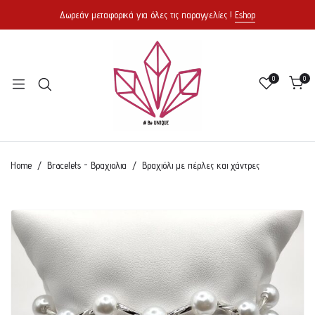
Δωρεάν μεταφορικά για όλες τις παραγγελίες !
Eshop
0
0
Home
Bracelets - Βραχιολια
Βραχιόλι με πέρλες και χάντρες