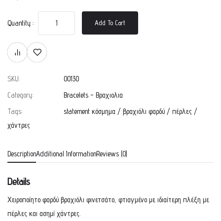
Quantity :
Add To Cart
SKU:
00130
Category:
Bracelets - Βραχιολια
Tags:
statement κόσμημα
/
βραχιόλι φαρδύ
/
πέρλες
/
χάντρες
Description
Additional Information
Reviews (0)
Details
Χειροποίητο φαρδύ βραχιόλι φινετσάτο, φτιαγμένο με ιδιαίτερη πλέξη με
πέρλες και ασημί χάντρες.