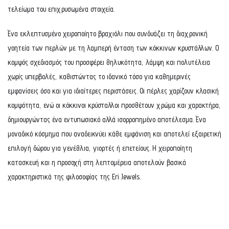
τελείωμα του επιχρυσωμένα στοιχεία.
Ένα εκλεπτυσμένο χειροποίητο βραχιόλι που συνδυάζει τη διαχρονική
γοητεία των περλών με τη λαμπερή ένταση των κόκκινων κρυστάλλων. Ο
κομψός σχεδιασμός του προσφέρει θηλυκότητα, λάμψη και πολυτέλεια
χωρίς υπερβολές, καθιστώντας το ιδανικό τόσο για καθημερινές
εμφανίσεις όσο και για ιδιαίτερες περιστάσεις. Οι πέρλες χαρίζουν κλασική
κομψότητα, ενώ οι κόκκινοι κρύσταλλοι προσθέτουν χρώμα και χαρακτήρα,
δημιουργώντας ένα εντυπωσιακό αλλά ισορροπημένο αποτέλεσμα. Ένα
μοναδικό κόσμημα που αναδεικνύει κάθε εμφάνιση και αποτελεί εξαιρετική
επιλογή δώρου για γενέθλια, γιορτές ή επετείους. Η χειροποίητη
κατασκευή και η προσοχή στη λεπτομέρεια αποτελούν βασικά
χαρακτηριστικά της φιλοσοφίας της Eri Jewels.