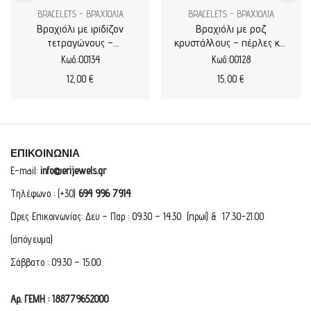
BRACELETS - ΒΡΑΧΙΟΛΙΑ
BRACELETS - ΒΡΑΧΙΟΛΙΑ
Βραχιόλι με ιριδίζον
Βραχιόλι με ροζ
τετραγώνους –
κρυστάλλους – πέρλες και
στρογγύλους κρυστάλλους
μαργαριτάρια
Κωδ.:00134
Κωδ.:00128
12,00
€
15,00
€
ΕΠΙΚΟΙΝΩΝΙΑ
E-mail:
info@erijewels.gr
Τηλέφωνο : (+30)
694 996 7914
Ώρες Επικοινωνίας: Δευ – Παρ : 09.30 – 14.30 (πρωί) & 17.30-21.00
(απόγευμα)
Σάββατο : 09.30 – 15.00
Αρ. ΓΕΜΗ : 188779652000