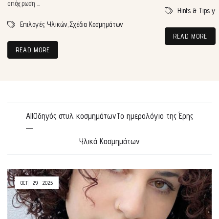
απόχρωση ...
Hints & Tips γ
Επιλογές Υλικών,
Σχέδια Κοσμημάτων
READ MORE
READ MORE
All
Οδηγός στυλ κοσμημάτων
Το ημερολόγιο της Έρης
Υλικά Κοσμημάτων
OCT
29
2025