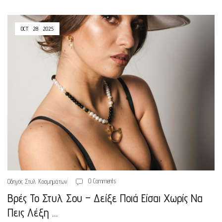
OCT
28
2025
0 Comments
Οδηγός Στυλ Κοσμημάτων
Βρές Το Στυλ Σου – Δείξε Ποιά Είσαι Χωρίς Να
Πεις Λέξη …