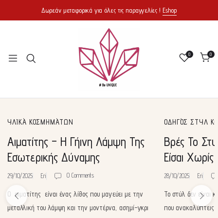
Δωρεάν μεταφορικά για όλες τις παραγγελίες !
Eshop
0
0
ΥΛΙΚΆ ΚΟΣΜΗΜΆΤΩΝ
ΟΔΗΓΌΣ ΣΤΥΛ Κ
Αιματίτης – Η Γήινη Λάμψη Της
Βρές Το Στυ
Εσωτερικής Δύναμης
Είσαι Χωρίς
0 Comments
29/10/2025
Eri
28/10/2025
Eri
Ο αιματίτης είναι ένας λίθος που μαγεύει με την
Το στύλ δεν είναι κ
μεταλλική του λάμψη και την μοντέρνα, ασημί-γκρι
που ανακαλύπτεις ! Ε