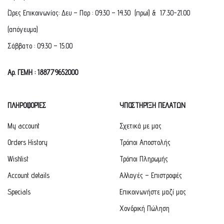
Ώρες Επικοινωνίας: Δευ – Παρ : 09.30 – 14.30 (πρωί) & 17.30-21.00
(απόγευμα)
Σάββατο : 09.30 – 15.00
Αρ. ΓΕΜΗ : 188779652000
ΠΛΗΡΟΦΟΡΙΕΣ
ΥΠΟΣΤΗΡΙΞΗ ΠΕΛΑΤΩΝ
My account
Σχετικά με μας
Orders History
Τρόποι Αποστολής
Wishlist
Τρόποι Πληρωμής
Account details
Αλλαγές – Επιστροφές
Specials
Επικοινωνήστε μαζί μας
Χονδρική Πώληση