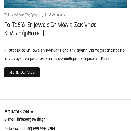
0 Comments
Το Ημερολόγιο Της Έρης
Το Ταξίδι Erijewels.gr Μόλις Ξεκίνησε !
Καλωσήρθατε :)
Η ιστοσελίδα Eri Jewels γεννήθηκε από την αγάπη για το χειροποίητο και
την ανάγκη να μετατρέπεται το συναίσθημα σε δημιουργία.Κάθε
MORE DETAILS
ΕΠΙΚΟΙΝΩΝΙΑ
E-mail:
info@erijewels.gr
Τηλέφωνο : (+30)
694 996 7914