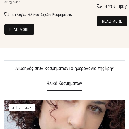
απόχρωση ...
Hints & Tips γ
Επιλογές Υλικών,
Σχέδια Κοσμημάτων
READ MORE
READ MORE
All
Οδηγός στυλ κοσμημάτων
Το ημερολόγιο της Έρης
Υλικά Κοσμημάτων
OCT
29
2025