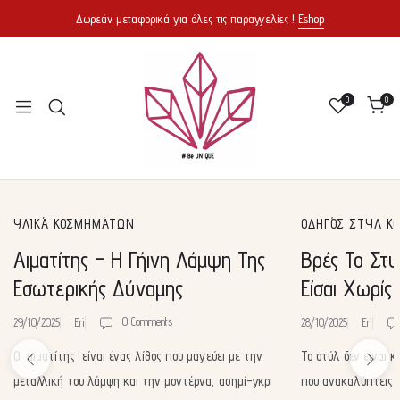
Δωρεάν μεταφορικά για όλες τις παραγγελίες !
Eshop
0
0
ΥΛΙΚΆ ΚΟΣΜΗΜΆΤΩΝ
ΟΔΗΓΌΣ ΣΤΥΛ Κ
Αιματίτης – Η Γήινη Λάμψη Της
Βρές Το Στυ
Εσωτερικής Δύναμης
Είσαι Χωρίς
0 Comments
29/10/2025
Eri
28/10/2025
Eri
Ο αιματίτης είναι ένας λίθος που μαγεύει με την
Το στύλ δεν είναι κ
μεταλλική του λάμψη και την μοντέρνα, ασημί-γκρι
που ανακαλύπτεις ! Ε