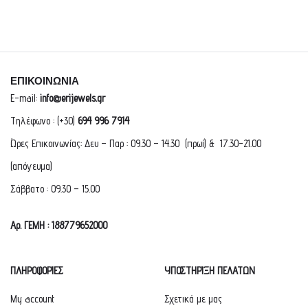
ΕΠΙΚΟΙΝΩΝΙΑ
E-mail:
info@erijewels.gr
Τηλέφωνο : (+30)
694 996 7914
Ώρες Επικοινωνίας: Δευ – Παρ : 09.30 – 14.30 (πρωί) & 17.30-21.00
(απόγευμα)
Σάββατο : 09.30 – 15.00
Αρ. ΓΕΜΗ : 188779652000
ΠΛΗΡΟΦΟΡΙΕΣ
ΥΠΟΣΤΗΡΙΞΗ ΠΕΛΑΤΩΝ
My account
Σχετικά με μας