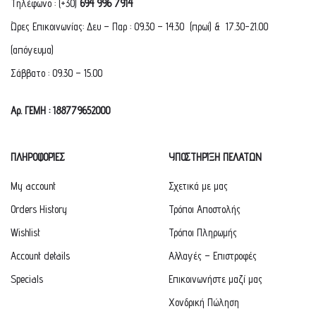
Τηλέφωνο : (+30)
694 996 7914
Ώρες Επικοινωνίας: Δευ – Παρ : 09.30 – 14.30 (πρωί) & 17.30-21.00
(απόγευμα)
Σάββατο : 09.30 – 15.00
Αρ. ΓΕΜΗ : 188779652000
ΠΛΗΡΟΦΟΡΙΕΣ
ΥΠΟΣΤΗΡΙΞΗ ΠΕΛΑΤΩΝ
My account
Σχετικά με μας
Orders History
Τρόποι Αποστολής
Wishlist
Τρόποι Πληρωμής
Account details
Αλλαγές – Επιστροφές
Specials
Επικοινωνήστε μαζί μας
Χονδρική Πώληση