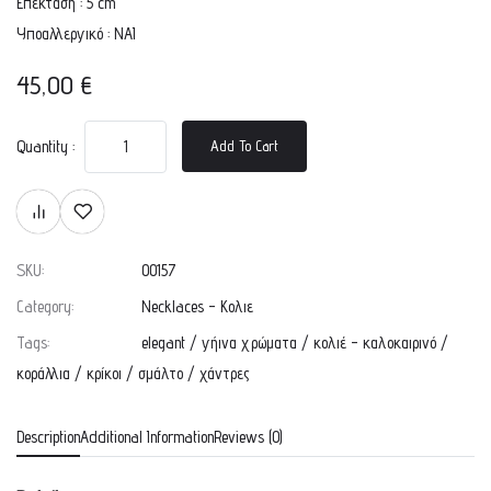
Επέκταση : 5 cm
Υποαλλεργικό : ΝΑΙ
45,00
€
Quantity :
Add To Cart
SKU:
00157
Category:
Necklaces - Κολιε
Tags:
elegant
/
γήινα χρώματα
/
κολιέ - καλοκαιρινό
/
κοράλλια
/
κρίκοι
/
σμάλτο
/
χάντρες
Description
Additional Information
Reviews (0)