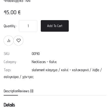
Υποαλλεργικό : ΝΑΙ
45,00
€
Quantity :
Add To Cart
SKU:
00190
Category:
Necklaces - Κολιε
Tags:
statement κόσμημα
/
κολιέ - καλοκαιρινό
/
λάβα
/
σαλιγκάρια
/
χάντρες
Description
Reviews (0)
Details