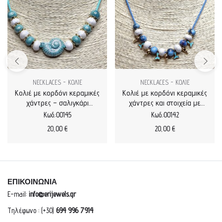
NECKLACES - ΚΟΛΙΕ
NECKLACES - ΚΟΛΙΕ
Κολιέ με κορδόνι κεραμικές
Κολιέ με κορδόνι κεραμικές
χάντρες – σαλιγκάρι
χάντρες και στοιχεία με
μεγάλο
σμάλτο
Κωδ.:00145
Κωδ.:00142
20,00
€
20,00
€
ΕΠΙΚΟΙΝΩΝΙΑ
E-mail:
info@erijewels.gr
Τηλέφωνο : (+30)
694 996 7914