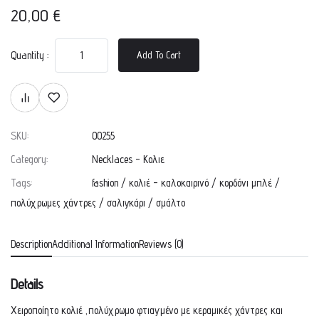
20,00
€
Quantity :
Add To Cart
SKU:
00255
Category:
Necklaces - Κολιε
Tags:
fashion
/
κολιέ - καλοκαιρινό
/
κορδόνι μπλέ
/
πολύχρωμες χάντρες
/
σαλιγκάρι
/
σμάλτο
Description
Additional Information
Reviews (0)
Details
Χειροποίητο κολιέ ,πολύχρωμο φτιαγμένο με κεραμικές χάντρες και