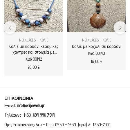
NECKLACES - ΚΟΛΙΕ
NECKLACES - ΚΟΛΙΕ
Κολιέ με κορδόνι κεραμικές
Κολιέ με κοχύλι σε κορδόνι
χάντρες και στοιχεία με
Κωδ.:00140
σμάλτο
Κωδ.:00142
18,00
€
20,00
€
ΕΠΙΚΟΙΝΩΝΙΑ
E-mail:
info@erijewels.gr
Τηλέφωνο : (+30)
694 996 7914
Ώρες Επικοινωνίας: Δευ – Παρ : 09.30 – 14.30 (πρωί) & 17.30-21.00