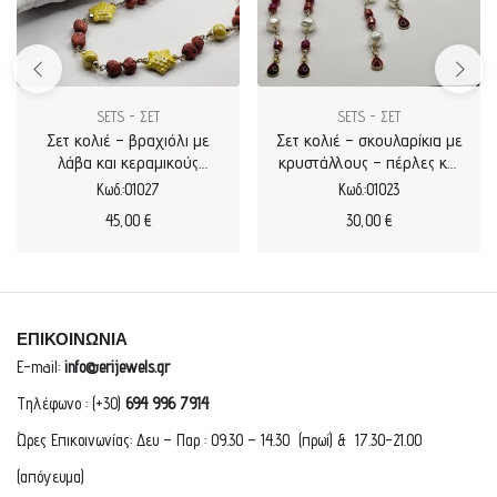
SETS - ΣΕΤ
SETS - ΣΕΤ
Σετ κολιέ – βραχιόλι με
Σετ κολιέ – σκουλαρίκια με
λάβα και κεραμικούς
κρυστάλλους – πέρλες και
αστερίες
δάκρυ με σμάλτο
Κωδ.:01027
Κωδ.:01023
45,00
€
30,00
€
ΕΠΙΚΟΙΝΩΝΙΑ
E-mail:
info@erijewels.gr
Τηλέφωνο : (+30)
694 996 7914
Ώρες Επικοινωνίας: Δευ – Παρ : 09.30 – 14.30 (πρωί) & 17.30-21.00
(απόγευμα)