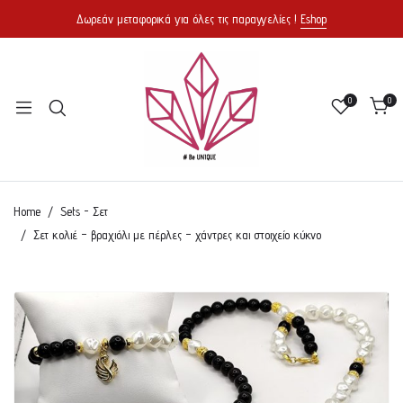
Δωρεάν μεταφορικά για όλες τις παραγγελίες !
Eshop
0
0
Home
Sets - Σετ
Σετ κολιέ – βραχιόλι με πέρλες – χάντρες και στοιχείο κύκνο