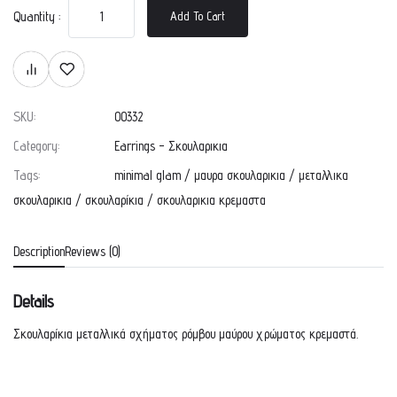
Quantity :
Add To Cart
SKU:
00332
Category:
Earrings - Σκουλαρικια
Tags:
minimal glam
/
μαυρα σκουλαρικια
/
μεταλλικα
σκουλαρικια
/
σκουλαρίκια
/
σκουλαρικια κρεμαστα
Description
Reviews (0)
Details
Σκουλαρίκια μεταλλικά σχήματος ρόμβου μαύρου χρώματος κρεμαστά.