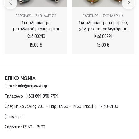
EARRINGS - ΣΚΟΥΛΑΡΙΚΙΑ
EARRINGS - ΣΚΟΥΛΑΡΙΚΙΑ
Σκουλαρίκια με
Σκουλαρίκια με κεραμικές
μεταλλικούς κρίκους και
χάντρες και σαλιγκάρι με
κεραμικά σαλιγκάρια
σμάλτο
Κωδ.:00240
Κωδ.:00224
15,00
€
15,00
€
ΕΠΙΚΟΙΝΩΝΙΑ
E-mail:
info@erijewels.gr
Τηλέφωνο : (+30)
694 996 7914
Ώρες Επικοινωνίας: Δευ – Παρ : 09.30 – 14.30 (πρωί) & 17.30-21.00
(απόγευμα)
Σάββατο : 09.30 – 15.00