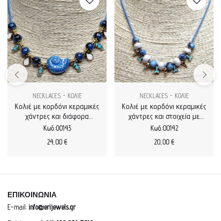
NECKLACES - ΚΟΛΙΕ
NECKLACES - ΚΟΛΙΕ
Κολιέ με κορδόνι κεραμικές
Κολιέ με κορδόνι κεραμικές
χάντρες και διάφορα
χάντρες και στοιχεία με
στοιχεία με σμάλτο
σμάλτο
Κωδ.:00143
Κωδ.:00142
24,00
€
20,00
€
ΕΠΙΚΟΙΝΩΝΙΑ
E-mail:
info@erijewels.gr