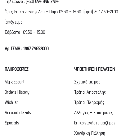
Τηλέφωνο : (+30)
694 996 7914
Ώρες Επικοινωνίας: Δευ – Παρ : 09.30 – 14.30 (πρωί) & 17.30-21.00
(απόγευμα)
Σάββατο : 09.30 – 15.00
Αρ. ΓΕΜΗ : 188779652000
ΠΛΗΡΟΦΟΡΙΕΣ
ΥΠΟΣΤΗΡΙΞΗ ΠΕΛΑΤΩΝ
My account
Σχετικά με μας
Orders History
Τρόποι Αποστολής
Wishlist
Τρόποι Πληρωμής
Account details
Αλλαγές – Επιστροφές
Specials
Επικοινωνήστε μαζί μας
Χονδρική Πώληση