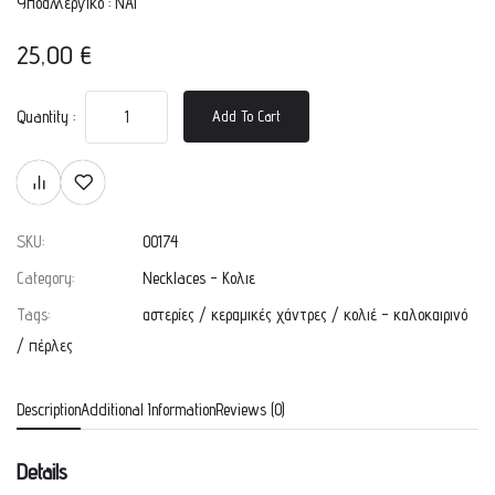
Υποαλλεργικό : ΝΑΙ
25,00
€
Quantity :
Add To Cart
SKU:
00174
Category:
Necklaces - Κολιε
Tags:
αστερίες
/
κεραμικές χάντρες
/
κολιέ - καλοκαιρινό
/
πέρλες
Description
Additional Information
Reviews (0)
Details