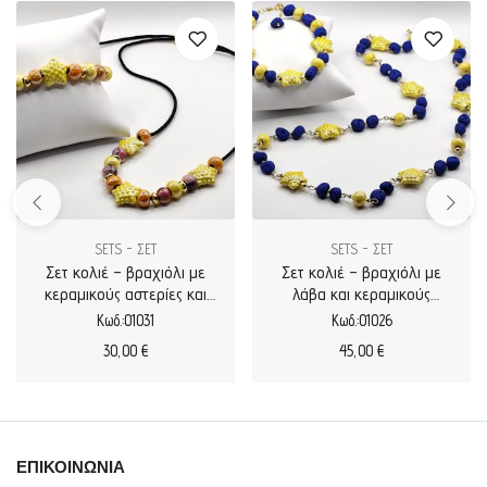
SETS - ΣΕΤ
SETS - ΣΕΤ
Σετ κολιέ – βραχιόλι με
Σετ κολιέ – βραχιόλι με
κεραμικούς αστερίες και
λάβα και κεραμικούς
χάντρες σε κορδόνι
αστερίες
Κωδ.:01031
Κωδ.:01026
30,00
€
45,00
€
ΕΠΙΚΟΙΝΩΝΙΑ