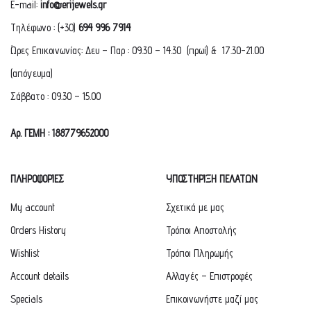
E-mail:
info@erijewels.gr
Τηλέφωνο : (+30)
694 996 7914
Ώρες Επικοινωνίας: Δευ – Παρ : 09.30 – 14.30 (πρωί) & 17.30-21.00
(απόγευμα)
Σάββατο : 09.30 – 15.00
Αρ. ΓΕΜΗ : 188779652000
ΠΛΗΡΟΦΟΡΙΕΣ
ΥΠΟΣΤΗΡΙΞΗ ΠΕΛΑΤΩΝ
My account
Σχετικά με μας
Orders History
Τρόποι Αποστολής
Wishlist
Τρόποι Πληρωμής
Account details
Αλλαγές – Επιστροφές
Specials
Επικοινωνήστε μαζί μας